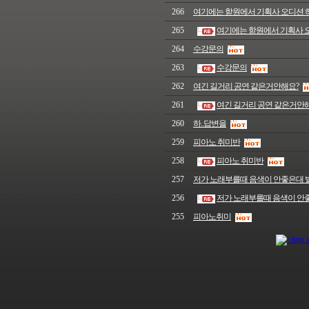
266
여기에는 핟원에서 기획사 오디션 하나
265
여기에는 핟원에서 기획사 오디
264
수강문의
263
수강문의
262
여긴 길거리 공연 같은거안해요?
261
여긴 길거리 공연 같은거안
260
하..답변을
259
피아노 취미반
258
피아노 취미반
257
저가 노래부를때 음색이 안좋은대 
256
저가 노래부를때 음색이 안
255
피아노취미