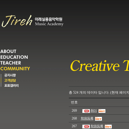
총
524
개의
데이타 입니다. (현재 페이지
번호
269
취미
268
학원등록
267
학원등록