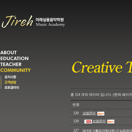
총
524
개의
데이타 입니다. (현재 페이지
번호
329
보컬문의
328
보컬문의
327
[4년제 가톨릭관동대학교] 실용음악