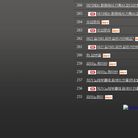
266
여기에는 핟원에서 기획사 오디션 하나
265
여기에는 핟원에서 기획사 오디
264
수강문의
263
수강문의
262
여긴 길거리 공연 같은거안해요?
261
여긴 길거리 공연 같은거안
260
하..답변을
259
피아노 취미반
258
피아노 취미반
257
저가 노래부를때 음색이 안좋은대 
256
저가 노래부를때 음색이 안
255
피아노취미