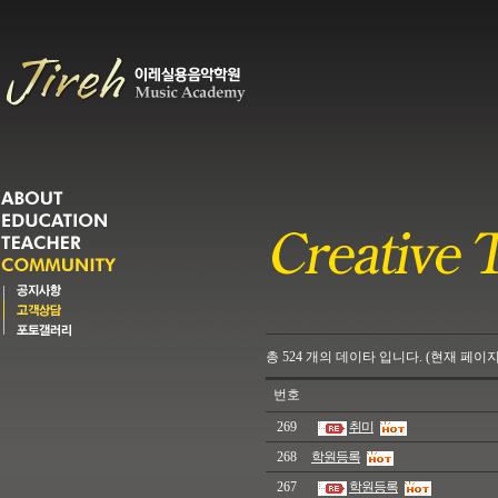
총
524
개의
데이타 입니다. (현재 페이지
번호
269
취미
268
학원등록
267
학원등록