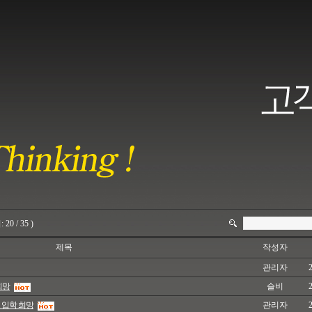
:
20
/ 35 )
제목
작성자
관리자
희망
슬비
 입학 희망
관리자