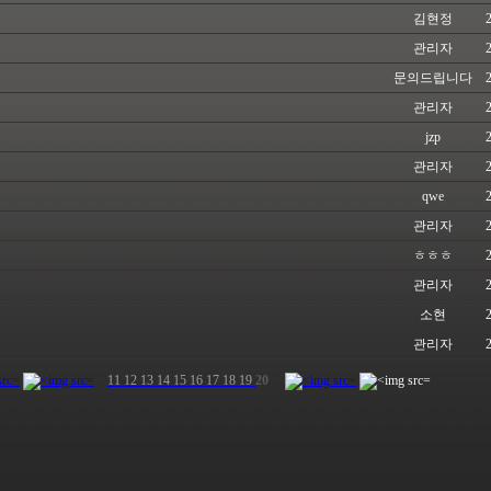
김현정
관리자
문의드립니다
관리자
jzp
관리자
qwe
관리자
ㅎㅎㅎ
관리자
소현
관리자
11
12
13
14
15
16
17
18
19
20