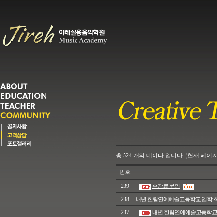
총
524
개의
데이타 입니다. (현재 페이지
번호
239
수강료 문의
238
내년 한림연예예술고등학교 입학 
237
내년 한림연예예술고등학교