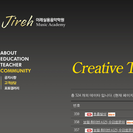
총
524
개의
데이타 입니다. (현재 페이지
번호
359
호흡발성
358
보컬 취미반 시간, 수강료문의
357
보컬 취미반 시간, 수강료문